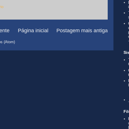
io
ente
Página inicial
Postagem mais antiga
os (Atom)
Si
Fi