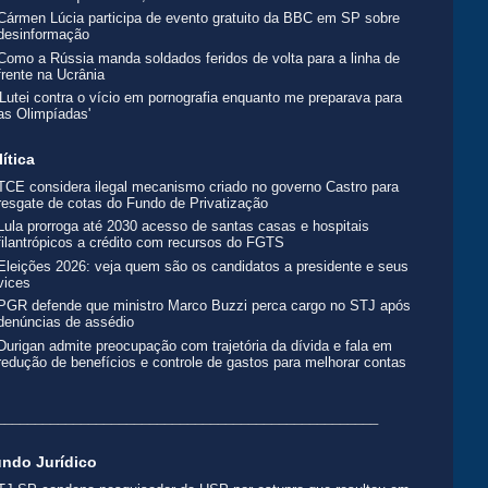
Cármen Lúcia participa de evento gratuito da BBC em SP sobre
desinformação
Como a Rússia manda soldados feridos de volta para a linha de
frente na Ucrânia
'Lutei contra o vício em pornografia enquanto me preparava para
as Olimpíadas'
lítica
TCE considera ilegal mecanismo criado no governo Castro para
resgate de cotas do Fundo de Privatização
Lula prorroga até 2030 acesso de santas casas e hospitais
filantrópicos a crédito com recursos do FGTS
Eleições 2026: veja quem são os candidatos a presidente e seus
vices
PGR defende que ministro Marco Buzzi perca cargo no STJ após
denúncias de assédio
Durigan admite preocupação com trajetória da dívida e fala em
redução de benefícios e controle de gastos para melhorar contas
__________________________________________________
ndo Jurídico