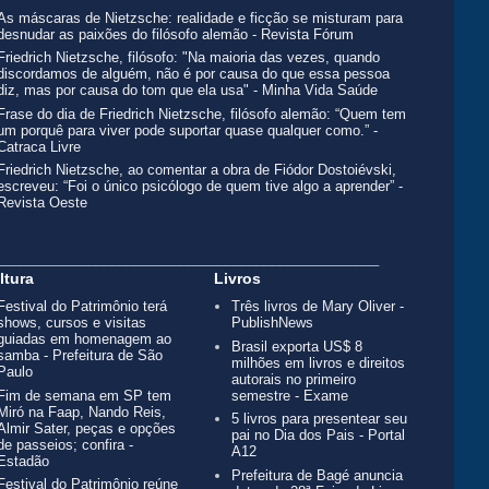
As máscaras de Nietzsche: realidade e ficção se misturam para
desnudar as paixões do filósofo alemão - Revista Fórum
Friedrich Nietzsche, filósofo: "Na maioria das vezes, quando
discordamos de alguém, não é por causa do que essa pessoa
diz, mas por causa do tom que ela usa" - Minha Vida Saúde
Frase do dia de Friedrich Nietzsche, filósofo alemão: “Quem tem
um porquê para viver pode suportar quase qualquer como.” -
Catraca Livre
Friedrich Nietzsche, ao comentar a obra de Fiódor Dostoiévski,
escreveu: “Foi o único psicólogo de quem tive algo a aprender” -
Revista Oeste
__________________________________________________
ltura
Livros
Festival do Patrimônio terá
Três livros de Mary Oliver -
shows, cursos e visitas
PublishNews
guiadas em homenagem ao
Brasil exporta US$ 8
samba - Prefeitura de São
milhões em livros e direitos
Paulo
autorais no primeiro
Fim de semana em SP tem
semestre - Exame
Miró na Faap, Nando Reis,
5 livros para presentear seu
Almir Sater, peças e opções
pai no Dia dos Pais - Portal
de passeios; confira -
A12
Estadão
Prefeitura de Bagé anuncia
Festival do Patrimônio reúne