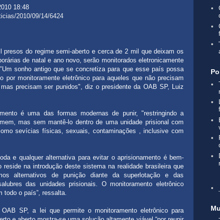
2010 18:48
ticias/2010/09/14/6424
il presos do regime semi-aberto e cerca de 2 mil que deixam os
porárias de natal e ano novo, serão monitorados eletronicamente
"Um sonho antigo que se concretiza para que esse país possa
Po
to por monitoramente eletrônico para aqueles que não precisam
, mas precisam ser punidos", diz o presidente da OAB SP, Luiz
amento é uma das formas modernas de punir, "restringindo a
 homem, mas sem mantê-lo dentro de uma unidade prisional com
omo sevícias físicas, sexuais, contaminações , inclusive com
oda e qualquer alternativa para evitar o aprisionamento é bem-
o reside na introdução deste sistema na realidade brasileira que
mos alternativos de punição diante da superlotação e das
salubres das unidades prisionais. O monitoramento eletrônico
 todo o país”, ressalta.
Mu
 OAB SP, a lei que permite o monitoramento eletrônico para
rto e aberto mostra-se uma solução altamente viável “por reunir