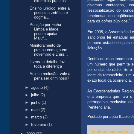
exemplos práticos
diversas vantagens, c
Ensino jurídico: entre a
ressocialização do conde
pesquisa zetética e
tenebrosas conseqüência
dogmá...
para os cofres públicos.”
Punição por Ficha
Limpa e idade
Em 2008, a Assembléia Leg
podem ajudar
sancionou lei estadual a
Maluf...
primeiro estado do país 
Monitoramento de
licitação.
presos começa em
novembro e D'urs...
Dentro do monitoramento el
Livros: o detalhe faz
um número que permite se
toda a diferença
por ondas de rádio. Se o 
Auxílio-reclusão: vale a
lacre da tornozeleira, um
pena ser criminoso?
exato local da ocorrência.
►
agosto
(4)
As Coordenadorias Regiona
►
julho
(2)
e a empresa que fará o s
prerrogativa exclusiva do
►
junho
(1)
Penitenciária.
►
maio
(2)
Postado por
João Ibaixe Jr
►
março
(2)
►
fevereiro
(1)
Nenhum comentário:
►
2009
(22)