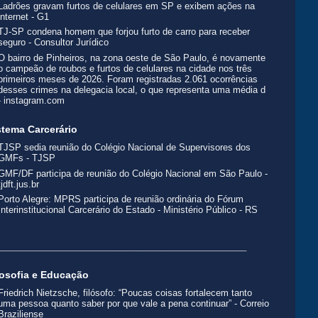
Ladrões gravam furtos de celulares em SP e exibem ações na
internet - G1
TJ-SP condena homem que forjou furto de carro para receber
seguro - Consultor Jurídico
O bairro de Pinheiros, na zona oeste de São Paulo, é novamente
o campeão de roubos e furtos de celulares na cidade nos três
primeiros meses de 2026. Foram registradas 2.061 ocorrências
desses crimes na delegacia local, o que representa uma média d
- instagram.com
stema Carcerário
TJSP sedia reunião do Colégio Nacional de Supervisores dos
GMFs - TJSP
GMF/DF participa de reunião do Colégio Nacional em São Paulo -
tjdft.jus.br
Porto Alegre: MPRS participa de reunião ordinária do Fórum
Interinstitucional Carcerário do Estado - Ministério Público - RS
__________________________________________________
losofia e Educação
Friedrich Nietzsche, filósofo: “Poucas coisas fortalecem tanto
uma pessoa quanto saber por que vale a pena continuar” - Correio
Braziliense