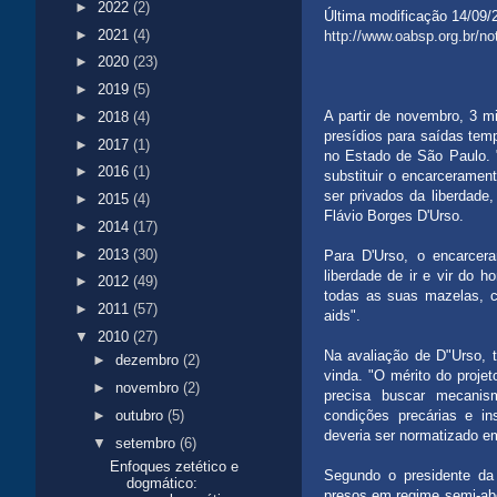
►
2022
(2)
Última modificação 14/09/
►
2021
(4)
http://www.oabsp.org.br/no
►
2020
(23)
►
2019
(5)
A partir de novembro, 3 m
►
2018
(4)
presídios para saídas tem
►
2017
(1)
no Estado de São Paulo. 
►
2016
(1)
substituir o encarceramen
ser privados da liberdade
►
2015
(4)
Flávio Borges D'Urso.
►
2014
(17)
►
2013
(30)
Para D'Urso, o encarcer
liberdade de ir e vir do
►
2012
(49)
todas as suas mazelas, c
►
2011
(57)
aids".
▼
2010
(27)
Na avaliação de D"Urso, t
►
dezembro
(2)
vinda. "O mérito do projet
►
novembro
(2)
precisa buscar mecanis
►
outubro
(5)
condições precárias e in
deveria ser normatizado em
▼
setembro
(6)
Enfoques zetético e
Segundo o presidente da
dogmático:
presos em regime semi-abe