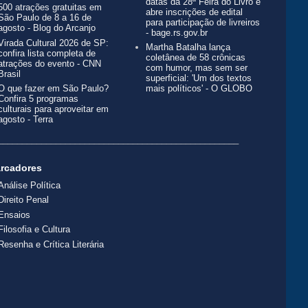
datas da 28ª Feira do Livro e
500 atrações gratuitas em
abre inscrições de edital
São Paulo de 8 a 16 de
para participação de livreiros
agosto - Blog do Arcanjo
- bage.rs.gov.br
Virada Cultural 2026 de SP:
Martha Batalha lança
confira lista completa de
coletânea de 58 crônicas
atrações do evento - CNN
com humor, mas sem ser
Brasil
superficial: 'Um dos textos
O que fazer em São Paulo?
mais políticos' - O GLOBO
Confira 5 programas
culturais para aproveitar em
agosto - Terra
__________________________________________________
rcadores
Análise Política
Direito Penal
Ensaios
Filosofia e Cultura
Resenha e Crítica Literária