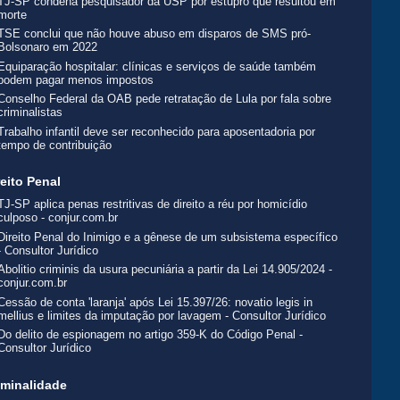
TJ-SP condena pesquisador da USP por estupro que resultou em
morte
TSE conclui que não houve abuso em disparos de SMS pró-
Bolsonaro em 2022
Equiparação hospitalar: clínicas e serviços de saúde também
podem pagar menos impostos
Conselho Federal da OAB pede retratação de Lula por fala sobre
criminalistas
Trabalho infantil deve ser reconhecido para aposentadoria por
tempo de contribuição
reito Penal
TJ-SP aplica penas restritivas de direito a réu por homicídio
culposo - conjur.com.br
Direito Penal do Inimigo e a gênese de um subsistema específico
- Consultor Jurídico
Abolitio criminis da usura pecuniária a partir da Lei 14.905/2024 -
conjur.com.br
Cessão de conta 'laranja' após Lei 15.397/26: novatio legis in
mellius e limites da imputação por lavagem - Consultor Jurídico
Do delito de espionagem no artigo 359-K do Código Penal -
Consultor Jurídico
iminalidade