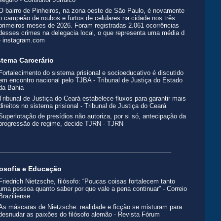
O bairro de Pinheiros, na zona oeste de São Paulo, é novamente
o campeão de roubos e furtos de celulares na cidade nos três
primeiros meses de 2026. Foram registradas 2.061 ocorrências
desses crimes na delegacia local, o que representa uma média d
- instagram.com
stema Carcerário
Fortalecimento do sistema prisional e socioeducativo é discutido
em encontro nacional pelo TJBA - Tribunal de Justiça do Estado
da Bahia
Tribunal de Justiça do Ceará estabelece fluxos para garantir mais
direitos no sistema prisional - Tribunal de Justiça do Ceará
Superlotação de presídios não autoriza, por si só, antecipação da
progressão de regime, decide TJRN - TJRN
__________________________________________________
losofia e Educação
Friedrich Nietzsche, filósofo: “Poucas coisas fortalecem tanto
uma pessoa quanto saber por que vale a pena continuar” - Correio
Braziliense
As máscaras de Nietzsche: realidade e ficção se misturam para
desnudar as paixões do filósofo alemão - Revista Fórum