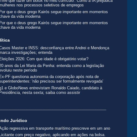
'Tive que fazer um botox no meu currículo': Como a IA prejudica
mulheres nos processos seletivos de empregos
Por que o deus grego Kairós segue importante em momentos
chave da vida moderna
Por que o deus grego Kairós segue importante em momentos
chave da vida moderna
lítica
Casos Master e INSS: desconfiança entre Andrei e Mendonça
marca investigações; entenda
Eleições 2026: Com que idade é obrigatório votar?
20 anos da Lei Maria da Penha: entenda como a legislação
evoluiu neste período
Ex-PF questiona autonomia da corporação após nota de
superintendentes: 'não precisou ser formalmente revogada'
g1 e GloboNews entrevistam Ronaldo Caiado, candidato à
Presidência, nesta sexta; saiba como assistir
__________________________________________________
ndo Jurídico
Ação regressiva em transporte marítimo prescreve em um ano
Licitante com preço negativo, aplicando em ações na bolsa.