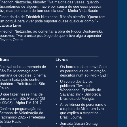
Friedrich Nietzsche, filósofo: "Na maioria das vezes, quando
discordamos de alguém, não é por causa do que essa pessoa
diz, mas por causa do tom que ela usa" - Minha Vida Saúde
Frase do dia de Friedrich Nietzsche, filósofo alemão: “Quem tem
um porquê para viver pode suportar quase qualquer como.” -
Catraca Livre
Friedrich Nietzsche, ao comentar a obra de Fiódor Dostoiévski,
escreveu: “Foi o único psicólogo de quem tive algo a aprender” -
Revista Oeste
__________________________________________________
ltura
Livros
Festival sobre a memória de
Os horrores da escravidão e
São Paulo começa com
os perrengues da imigração
semana de debates, cinema
descritos num só livro - GZH
e caminhada pelo centro
Universo dos Livros
histórico - Prefeitura de São
publicará “Twisted-
Paulo
Wonderland: Episódio de
O que fazer nesse final de
Savanaclaw” - Biblioteca
semana em São Paulo? (08
Brasileira de Mangás
e 09/08) - Alpha FM 101.7
A resiliência do peronismo e
Confira a programação da
a ruptura de Milei: um livro
Semana de Valorização do
que explica a Argentina -
Patrimônio 2026 - Prefeitura
Brazil Journal
de São Paulo
Jornada Susan Sontag