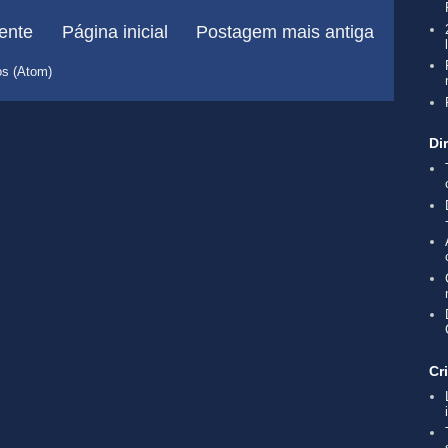
ente
Página inicial
Postagem mais antiga
os (Atom)
Di
Cr