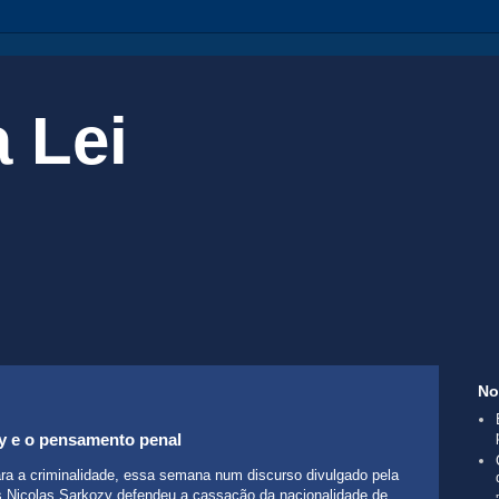
 Lei
No
y e o pensamento penal
ra a criminalidade, essa semana num discurso divulgado pela
ês Nicolas Sarkozy defendeu a cassação da nacionalidade de