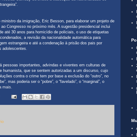
trangeira”.
 ministro da imigração, Eric Besson, para elaborar um projeto de
o ao Congresso no próximo mês. A sugestão presidencial inclui
 até 30 anos para homicídio de policiais, o uso de etiquetas
 condenados, a revisão da nacionalidade automática para
Po
gem estrangeira e até a condenação à prisão dos pais por
s adolescentes.
á pessoas importantes, advindas e viventes em culturas de
 e humanista, que se sentem autorizadas a um discurso, cujo
luções contra o crime tem por base a exclusão do “outro”, no
abe”, mas poderia ser o “pobre”, o “favelado”, o “marginal”, o
a mais.
Mu
io