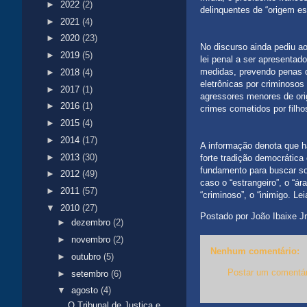
►
2022
(2)
delinquentes de “origem es
►
2021
(4)
►
2020
(23)
No discurso ainda pediu ao
►
2019
(5)
lei penal a ser apresentad
medidas, prevendo penas de
►
2018
(4)
eletrônicas por criminosos
►
2017
(1)
agressores menores de ori
►
2016
(1)
crimes cometidos por filho
►
2015
(4)
►
2014
(17)
A informação denota que h
►
2013
(30)
forte tradição democrática
fundamento para buscar so
►
2012
(49)
caso o “estrangeiro”, o “ár
►
2011
(57)
“criminoso”, o “inimigo.
Lei
▼
2010
(27)
Postado por
João Ibaixe Jr
►
dezembro
(2)
►
novembro
(2)
Nenhum comentário:
►
outubro
(5)
Postar um comentár
►
setembro
(6)
▼
agosto
(4)
O Tribunal de Justiça e