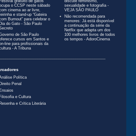
Festival gratuito de gatos
discute feminismo,
ocupa o CCSP neste sábado
sexualidade e fotografia -
com cinema ao ar livre,
VEJA SÃO PAULO
feirinha e stand-up “Gateira
Não recomendada para
com Burnout” para celebrar o
menores: Já está disponível
Dia do Gato - São Paulo
a continuação da série da
Secreto
Netflix que adapta um dos
Governo de São Paulo
100 melhores livros de todos
oferece cursos em Santos e
os tempos - AdoroCinema
on-line para profissionais da
cultura - A Tribuna
__________________________________________________
rcadores
Análise Política
Direito Penal
Ensaios
Filosofia e Cultura
Resenha e Crítica Literária