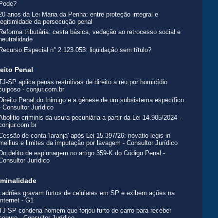
Pode?
20 anos da Lei Maria da Penha: entre proteção integral e
legitimidade da persecução penal
Reforma tributária: cesta básica, vedação ao retrocesso social e
neutralidade
Recurso Especial n° 2.123.053: liquidação sem título?
reito Penal
TJ-SP aplica penas restritivas de direito a réu por homicídio
culposo - conjur.com.br
Direito Penal do Inimigo e a gênese de um subsistema específico
- Consultor Jurídico
Abolitio criminis da usura pecuniária a partir da Lei 14.905/2024 -
conjur.com.br
Cessão de conta 'laranja' após Lei 15.397/26: novatio legis in
mellius e limites da imputação por lavagem - Consultor Jurídico
Do delito de espionagem no artigo 359-K do Código Penal -
Consultor Jurídico
iminalidade
Ladrões gravam furtos de celulares em SP e exibem ações na
internet - G1
TJ-SP condena homem que forjou furto de carro para receber
seguro - Consultor Jurídico