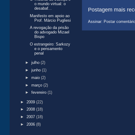
o mundo virtual: o
desabaf...
Postagem mais rec
Manifesto em apoio ao
Prof. Márcio Pugliesi
Assinar:
Postar comentári
A revogação da prisão
do advogado Mizael
Bispo
O estrangeiro: Sarkozy
e o pensamento
penal
►
julho
(2)
►
junho
(1)
►
maio
(2)
►
março
(2)
►
fevereiro
(1)
►
2009
(22)
►
2008
(18)
►
2007
(18)
►
2006
(8)