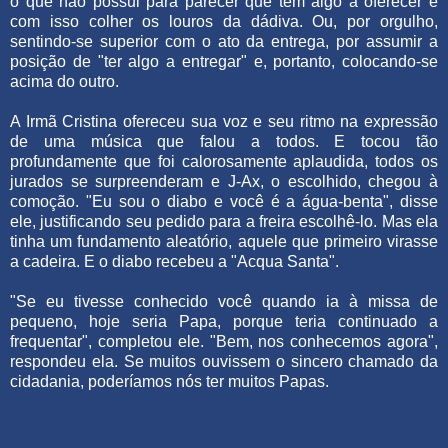
o que não possui para parecer que tem algo a oferecer e
com isso colher os louros da dádiva. Ou, por orgulho,
sentindo-se superior com o ato da entrega, por assumir a
posição de "ter algo a entregar" e, portanto, colocando-se
acima do outro.
A Irmã Cristina ofereceu sua voz e seu ritmo na expressão
de uma música que falou a todos. E tocou tão
profundamente que foi calorosamente aplaudida, todos os
jurados se surpreenderam e J-Ax, o escolhido, chegou à
comoção. "Eu sou o diabo e você é a água-benta", disse
ele, justificando seu pedido para a freira escolhê-lo. Mas ela
tinha um fundamento aleatório, aquele que primeiro virasse
a cadeira. E o diabo recebeu a "Acqua Santa".
"Se eu tivesse conhecido você quando ia à missa de
pequeno, hoje seria Papa, porque teria continuado a
frequentar", completou ele. "Bem, nos conhecemos agora",
respondeu ela. Se muitos ouvissem o sincero chamado da
cidadania, poderíamos nós ter muitos Papas.