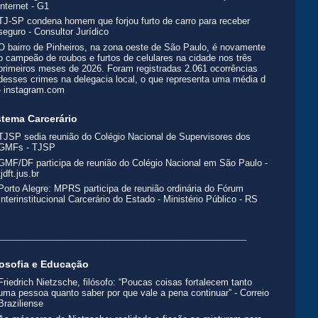
internet - G1
TJ-SP condena homem que forjou furto de carro para receber
seguro - Consultor Jurídico
O bairro de Pinheiros, na zona oeste de São Paulo, é novamente
o campeão de roubos e furtos de celulares na cidade nos três
primeiros meses de 2026. Foram registradas 2.061 ocorrências
desses crimes na delegacia local, o que representa uma média d
- instagram.com
stema Carcerário
TJSP sedia reunião do Colégio Nacional de Supervisores dos
GMFs - TJSP
GMF/DF participa de reunião do Colégio Nacional em São Paulo -
tjdft.jus.br
Porto Alegre: MPRS participa de reunião ordinária do Fórum
Interinstitucional Carcerário do Estado - Ministério Público - RS
__________________________________________________
losofia e Educação
Friedrich Nietzsche, filósofo: “Poucas coisas fortalecem tanto
uma pessoa quanto saber por que vale a pena continuar” - Correio
Braziliense