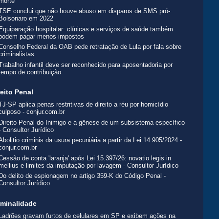
morte
TSE conclui que não houve abuso em disparos de SMS pró-
Bolsonaro em 2022
Equiparação hospitalar: clínicas e serviços de saúde também
podem pagar menos impostos
Conselho Federal da OAB pede retratação de Lula por fala sobre
criminalistas
Trabalho infantil deve ser reconhecido para aposentadoria por
tempo de contribuição
reito Penal
TJ-SP aplica penas restritivas de direito a réu por homicídio
culposo - conjur.com.br
Direito Penal do Inimigo e a gênese de um subsistema específico
- Consultor Jurídico
Abolitio criminis da usura pecuniária a partir da Lei 14.905/2024 -
conjur.com.br
Cessão de conta 'laranja' após Lei 15.397/26: novatio legis in
mellius e limites da imputação por lavagem - Consultor Jurídico
Do delito de espionagem no artigo 359-K do Código Penal -
Consultor Jurídico
iminalidade
Ladrões gravam furtos de celulares em SP e exibem ações na