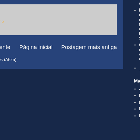
io
ente
Página inicial
Postagem mais antiga
os (Atom)
Ma