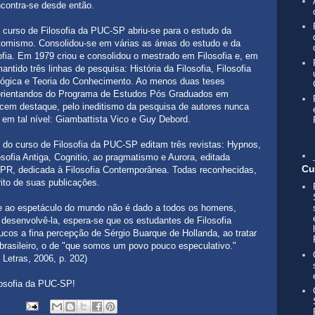
ncontra-se desde então.
o curso de Filosofia da PUC-SP abriu-se para o estudo da
otomismo. Consolidou-se em várias as áreas do estudo e da
ofia. Em 1979 criou e consolidou o mestrado em Filosofia e, em
ntido três linhas de pesquisa: História da Filosofia, Filosofia
ógica e Teoria do Conhecimento. Ao menos duas teses
r orientandos do Programa de Estudos Pós Graduados em
cem destaque, pelo ineditismo da pesquisa de autores nunca
 em tal nível: Giambattista Vico e Guy Debord.
 do curso de Filosofia da PUC-SP editam três revistas: Hypnos,
sofia Antiga, Cognitio, ao pragmatismo e Aurora, editada
Cu
R, dedicada à Filosofia Contemporânea. Todas reconhecidas,
to de suas publicações.
e ao espetáculo do mundo não é dado a todos os homens,
senvolvê-la, espera-se que os estudantes de Filosofia
cos a fina percepção de Sérgio Buarque de Hollanda, ao tratar
asileiro, o de "que somos um povo pouco especulativo."
 Letras, 2006, p. 202)
losofia da PUC-SP!