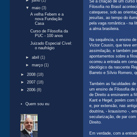
►
julho
(1)
Se a criação de um curso r
Filosofia no Brasil aconte
▼
maio
(3)
catequese, sob as orienta
A velha Febem e a
jesuítas, ao tempo do ilum
nova Fundação
pela vaga romântica - na li
Casa
a alma brasileira.
Curso de Filosofia da
PUC - 100 anos
Na sequência, o ensino de 
Juizado Especial Cível:
Victor Cousin, que teve e
o naufrágio
assimilação, e também part
apontamentos sobre a filos
►
abril
(1)
ocorreu a entrada em cena 
►
março
(1)
ideológico da nascente Rep
Barreto e Sílvio Romero, 
►
2008
(18)
►
2007
(18)
Também as faculdades de D
um ensino de Filosofia de 
►
2006
(8)
de Direito a ensinarem a fi
Kant e Hegel, porém com 
Quem sou eu
e, por extensão, nas antig
doutrina, - krausismo -, e
secularização, de par com 
Direito.
Em verdade, com a entrada