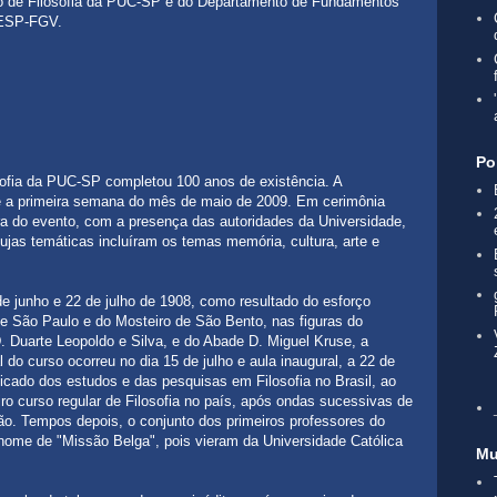
o de Filosofia da PUC-SP e do Departamento de Fundamentos
AESP-FGV.
Po
ofia da PUC-SP completou 100 anos de existência. A
e a primeira semana do mês de maio de 2009. Em cerimônia
tura do evento, com a presença das autoridades da Universidade,
ujas temáticas incluíram os temas memória, cultura, arte e
e junho e 22 de julho de 1908, como resultado do esforço
de São Paulo e do Mosteiro de São Bento, nas figuras do
. Duarte Leopoldo e Silva, e do Abade D. Miguel Kruse, a
l do curso ocorreu no dia 15 de julho e aula inaugural, a 22 de
ficado dos estudos e das pesquisas em Filosofia no Brasil, ao
iro curso regular de Filosofia no país, após ondas sucessivas de
ão. Tempos depois, o conjunto dos primeiros professores do
 nome de "Missão Belga", pois vieram da Universidade Católica
Mu