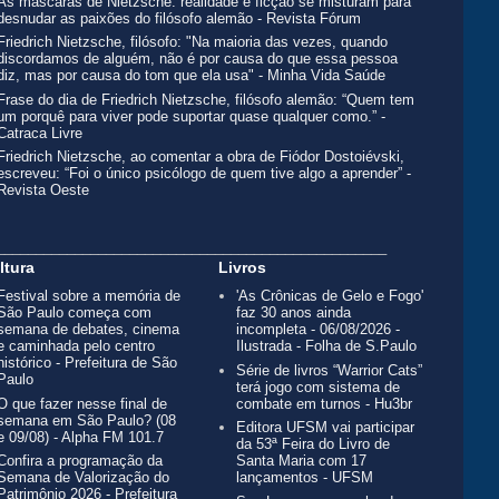
As máscaras de Nietzsche: realidade e ficção se misturam para
desnudar as paixões do filósofo alemão - Revista Fórum
Friedrich Nietzsche, filósofo: "Na maioria das vezes, quando
discordamos de alguém, não é por causa do que essa pessoa
diz, mas por causa do tom que ela usa" - Minha Vida Saúde
Frase do dia de Friedrich Nietzsche, filósofo alemão: “Quem tem
um porquê para viver pode suportar quase qualquer como.” -
Catraca Livre
Friedrich Nietzsche, ao comentar a obra de Fiódor Dostoiévski,
escreveu: “Foi o único psicólogo de quem tive algo a aprender” -
Revista Oeste
__________________________________________________
ltura
Livros
Festival sobre a memória de
'As Crônicas de Gelo e Fogo'
São Paulo começa com
faz 30 anos ainda
semana de debates, cinema
incompleta - 06/08/2026 -
e caminhada pelo centro
Ilustrada - Folha de S.Paulo
histórico - Prefeitura de São
Série de livros “Warrior Cats”
Paulo
terá jogo com sistema de
O que fazer nesse final de
combate em turnos - Hu3br
semana em São Paulo? (08
Editora UFSM vai participar
e 09/08) - Alpha FM 101.7
da 53ª Feira do Livro de
Confira a programação da
Santa Maria com 17
Semana de Valorização do
lançamentos - UFSM
Patrimônio 2026 - Prefeitura