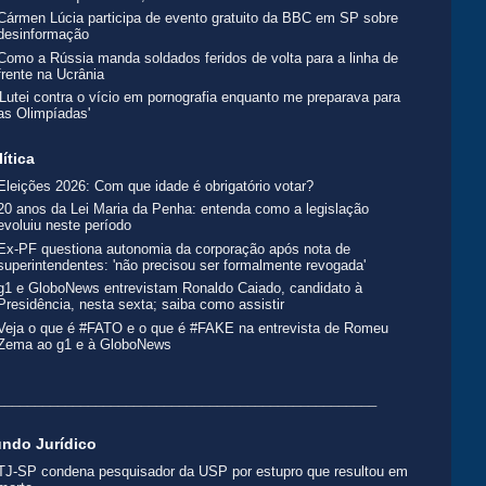
Cármen Lúcia participa de evento gratuito da BBC em SP sobre
desinformação
Como a Rússia manda soldados feridos de volta para a linha de
frente na Ucrânia
'Lutei contra o vício em pornografia enquanto me preparava para
as Olimpíadas'
lítica
Eleições 2026: Com que idade é obrigatório votar?
20 anos da Lei Maria da Penha: entenda como a legislação
evoluiu neste período
Ex-PF questiona autonomia da corporação após nota de
superintendentes: 'não precisou ser formalmente revogada'
g1 e GloboNews entrevistam Ronaldo Caiado, candidato à
Presidência, nesta sexta; saiba como assistir
Veja o que é #FATO e o que é #FAKE na entrevista de Romeu
Zema ao g1 e à GloboNews
__________________________________________________
ndo Jurídico
TJ-SP condena pesquisador da USP por estupro que resultou em