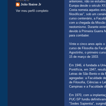
anteriores, não se estudou
João Ibaixe Jr
Europa desde o século XII,
Costa nomeia aqueles estu
Ver meu perfil completo
filosóficas", sob um cenár
curso centenário, a Faculd
com a chegada da Missão 
neotomismo. Durante estes
devido à Primeira Guerra M
para combater.
Vinte e cinco anos após o 
curso de Filosofia da Fac
Agostinho, o primeiro curso
15 de março de 1933.
Em 1946, é fundada a Univ
Pontifícia, em 1947, resul
Letras de São Bento e da F
agregadas: a Faculdade de 
de Filosofia, Ciências e 
Campinas e a Faculdade de
Em 1970, com a implantação
PUC-SP fundiu definitivame
"Sedes Sapientia", surgin