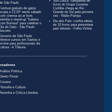
Sou Louco: campanha de
de São Paulo
livros do Grupo Livrarias
Festival gratuito de gatos
Curitiba chega ao Rio
ocupa o CCSP neste sábado
Grande do Sul pela primeira
com cinema ao ar livre,
vez - Rádio Pampa
feirinha e stand-up “Gateira
Dia dos Pais: confira ideias
com Burnout” para celebrar o
de 10 livros para presentear
Dia do Gato - São Paulo
pais leitores - Folha Vitória
Secreto
Governo de São Paulo
oferece cursos em Santos e
on-line para profissionais da
cultura - A Tribuna
__________________________________________________
rcadores
Análise Política
Direito Penal
Ensaios
Filosofia e Cultura
Resenha e Crítica Literária