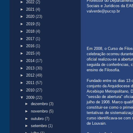
Professor do Departament
►
2022
(2)
Sociais e Jurídicos da E
►
2021
(4)
valverde@pucsp.br
►
2020
(23)
►
2019
(5)
►
2018
(4)
►
2017
(1)
►
2016
(1)
Em 2008, o Curso de Filos
►
2015
(4)
celebração ocorreu durant
oficial realizou-se a aber
►
2014
(17)
seguida de conferências, c
►
2013
(30)
ensino de Filosofia.
►
2012
(49)
Fundado entre os dias 13 d
►
2011
(57)
conjunto da Arquidiocese 
►
2010
(27)
Arcebispo Metropolitano, D
"sessão de abertura" oficia
▼
2009
(22)
julho de 1908. Marco quali
►
dezembro
(3)
constituir-se como o prime
►
novembro
(5)
tentativas de sistematizaç
curso identificava-se com
►
outubro
(7)
de Louvain.
►
setembro
(1)