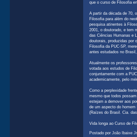
que o curso de Filosofia e
A partir da década de 70, 
Filosofia para além do ne
pesquisa atinentes à Filos
2001, o doutorado, e tem ma
das Ciências Humanas e L
doutorais, produzidas po
Filosofia da PUC-SP, mere
antes estudados no Brasil,
Atualmente os professores
votada aos estudos de Filo
conjuntamente com a PUCP
academicamente, pelo méri
Como a perplexidade frent
mesmo que todos possam de
estejam a demover aos pou
de um aspecto do homem br
(Raízes do Brasil. Cia. das
Vida longa ao Curso de Fi
Postado por
João Ibaixe Jr