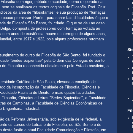
 Filosofia com rigor, método e acuidade, como o operado na
 nem se analisava os textos originais de Filosofia. Prof. Cruz
diosos da área de "filosofantes" e sua produção de "fumaças
io pouco promissor. Porém, para sanar tais dificuldades é que o
ade de Filosofia São Bento, foi criado. O que se deu ao caso
Belga, composta de professores com formação votada ao
 cem anos de existência, houve o interregno de alguns anos,
undial, entre 1917 e 1922, pois alguns professores retornam
Si
surgimento do curso de Filosofia do São Bento, foi fundado o
uldade "Sedes Sapientiae" pela Ordem das Cônegas de Santo
 de Filosofia reconhecido oficialmente pelo Estado brasileiro, a
ersidade Católica de São Paulo, elevada a condição de
tado da incorporação da Faculdade de Filosofia, Ciências e
aculdade Paulista de Direito, e mais quatro faculdades
Filosofia, Ciências e Letras "Sedes Sapientiae", a Faculdade
Letras de Campinas, a Faculdade de Ciências Econômicas de
 Engenharia Industrial.
Fi
 da Reforma Universitária, sob exigência de lei federal, a
nte os cursos de Letras e de Filosofia, do São Bento e do
do desta fusão a atual Faculdade Comunicação e Filosofia, em