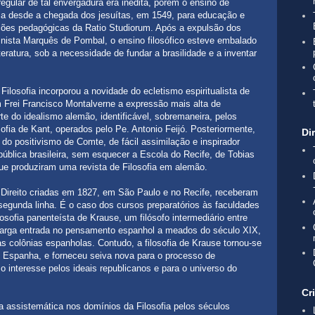
egular de tal envergadura era inédita, porém o ensino de
cia desde a chegada dos jesuítas, em 1549, para educação e
ções pedagógicas da Ratio Studiorum. Após a expulsão dos
inista Marquês de Pombal, o ensino filosófico esteve embalado
teratura, sob a necessidade de fundar a brasilidade e a inventar
Filosofia incorporou a novidade do ecletismo espiritualista de
m Frei Francisco Montalverne a expressão mais alta de
e do idealismo alemão, identificável, sobremaneira, pelos
ofia de Kant, operados pelo Pe. Antonio Feijó. Posteriormente,
Di
do positivismo de Comte, de fácil assimilação e inspirador
ública brasileira, sem esquecer a Escola do Recife, de Tobias
que produziram uma revista de Filosofia em alemão.
ireito criadas em 1827, em São Paulo e no Recife, receberam
segunda linha. É o caso dos cursos preparatórios às faculdades
losofia panenteísta de Krause, um filósofo intermediário entre
larga entrada no pensamento espanhol a meados do século XIX,
as colônias espanholas. Contudo, a filosofia de Krause tornou-se
m Espanha, e forneceu seiva nova para o processo de
o interesse pelos ideais republicanos e para o universo do
Cr
 assistemática nos domínios da Filosofia pelos séculos